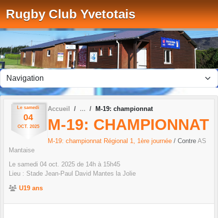
Panneau de gestion des cookies
Rugby Club Yvetotais
Le
samedi
Accueil
M-19: championnat
04
M-19: CHAMPIONNAT
OCT.
2025
M-19: championnat Régional 1, 1ère journée
/ Contre
AS
Mantaise
Le
samedi
04
oct.
2025
de 14h à 15h45
Lieu :
Stade Jean-Paul David
Mantes la Jolie
U19 ans